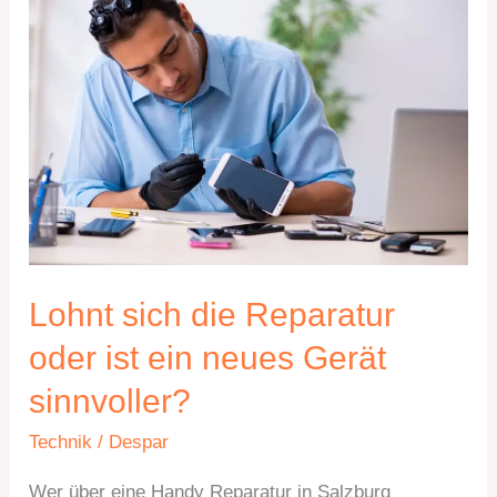
sich
die
Reparatur
oder
ist
ein
neues
Gerät
sinnvoller?
Lohnt sich die Reparatur
oder ist ein neues Gerät
sinnvoller?
Technik
/
Despar
Wer über eine Handy Reparatur in Salzburg