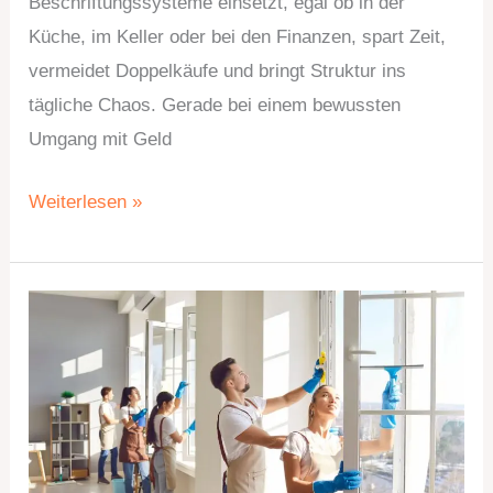
Beschriftungssysteme einsetzt, egal ob in der
Küche, im Keller oder bei den Finanzen, spart Zeit,
vermeidet Doppelkäufe und bringt Struktur ins
tägliche Chaos. Gerade bei einem bewussten
Umgang mit Geld
Weiterlesen »
Was
externe
Hilfe
wirklich
leisten
muss