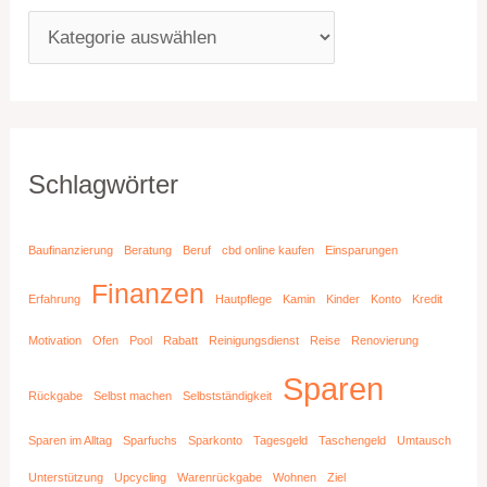
Schlagwörter
Baufinanzierung
Beratung
Beruf
cbd online kaufen
Einsparungen
Finanzen
Erfahrung
Hautpflege
Kamin
Kinder
Konto
Kredit
Motivation
Ofen
Pool
Rabatt
Reinigungsdienst
Reise
Renovierung
Sparen
Rückgabe
Selbst machen
Selbstständigkeit
Sparen im Alltag
Sparfuchs
Sparkonto
Tagesgeld
Taschengeld
Umtausch
Unterstützung
Upcycling
Warenrückgabe
Wohnen
Ziel