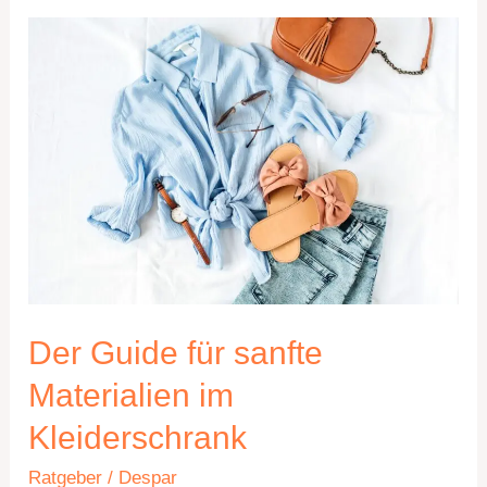
Der
Guide
für
sanfte
Materialien
im
Kleiderschrank
Der Guide für sanfte
Materialien im
Kleiderschrank
Ratgeber
/
Despar