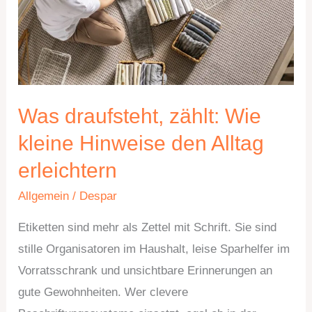
Hinweise
den
Alltag
erleichtern
Was draufsteht, zählt: Wie
kleine Hinweise den Alltag
erleichtern
Allgemein
/
Despar
Etiketten sind mehr als Zettel mit Schrift. Sie sind
stille Organisatoren im Haushalt, leise Sparhelfer im
Vorratsschrank und unsichtbare Erinnerungen an
gute Gewohnheiten. Wer clevere