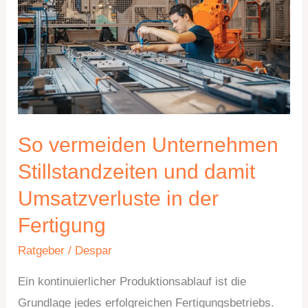
Stillstandzeiten
und
damit
Umsatzverluste
in
der
Fertigung
So vermeiden Unternehmen
Stillstandzeiten und damit
Umsatzverluste in der
Fertigung
Ratgeber
/
Despar
Ein kontinuierlicher Produktionsablauf ist die
Grundlage jedes erfolgreichen Fertigungsbetriebs.