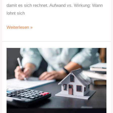
damit es sich rechnet. Aufwand vs. Wirkung: Wann
lohnt sich
Weiterlesen »
Was
beim
Kauf
der
ersten
eigenen
Wohnung
oft