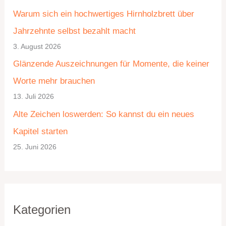
t
c
Warum sich ein hochwertiges Hirnholzbrett über
e
h
Jahrzehnte selbst bezahlt macht
g
i
3. August 2026
o
v
Glänzende Auszeichnungen für Momente, die keiner
r
Worte mehr brauchen
i
13. Juli 2026
e
Alte Zeichen loswerden: So kannst du ein neues
n
Kapitel starten
25. Juni 2026
Kategorien