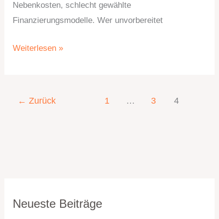
Nebenkosten, schlecht gewählte
Finanzierungsmodelle. Wer unvorbereitet
Weiterlesen »
←
Zurück
1
…
3
4
K
A
Neueste Beiträge
a
r