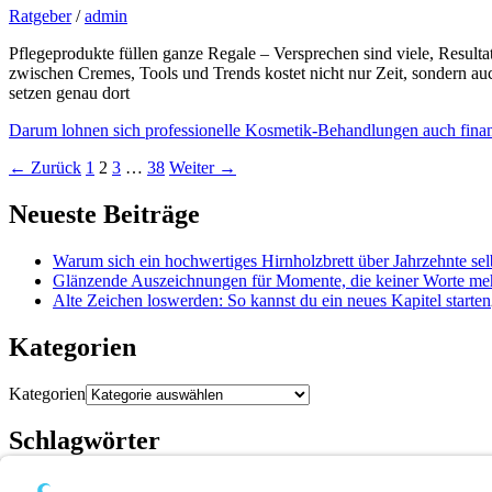
Ratgeber
/
admin
Pflegeprodukte füllen ganze Regale – Versprechen sind viele, Resultat
zwischen Cremes, Tools und Trends kostet nicht nur Zeit, sondern a
setzen genau dort
Darum lohnen sich professionelle Kosmetik-Behandlungen auch finan
←
Zurück
1
2
3
…
38
Weiter
→
Neueste Beiträge
Warum sich ein hochwertiges Hirnholzbrett über Jahrzehnte sel
Glänzende Auszeichnungen für Momente, die keiner Worte me
Alte Zeichen loswerden: So kannst du ein neues Kapitel starten
Kategorien
Kategorien
Schlagwörter