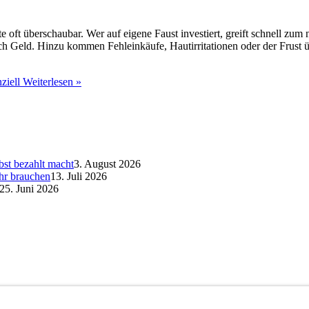
e oft überschaubar. Wer auf eigene Faust investiert, greift schnell zu
uch Geld. Hinzu kommen Fehleinkäufe, Hautirritationen oder der Frust
ziell
Weiterlesen »
bst bezahlt macht
3. August 2026
hr brauchen
13. Juli 2026
25. Juni 2026