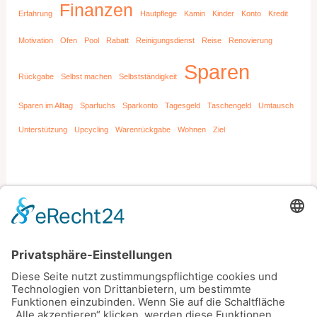
Finanzen
Erfahrung
Hautpflege
Kamin
Kinder
Konto
Kredit
Motivation
Ofen
Pool
Rabatt
Reinigungsdienst
Reise
Renovierung
Sparen
Rückgabe
Selbst machen
Selbstständigkeit
Sparen im Alltag
Sparfuchs
Sparkonto
Tagesgeld
Taschengeld
Umtausch
Unterstützung
Upcycling
Warenrückgabe
Wohnen
Ziel
Archiv