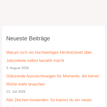
K
A
Neueste Beiträge
a
r
t
c
Warum sich ein hochwertiges Hirnholzbrett über
e
h
Jahrzehnte selbst bezahlt macht
g
i
3. August 2026
o
v
Glänzende Auszeichnungen für Momente, die keiner
r
Worte mehr brauchen
i
13. Juli 2026
e
Alte Zeichen loswerden: So kannst du ein neues
n