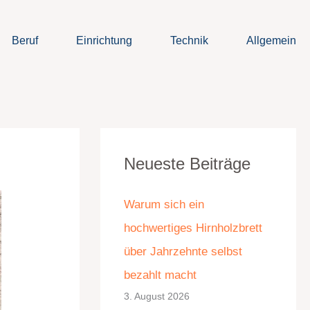
Beruf
Einrichtung
Technik
Allgemein
K
A
Neueste Beiträge
a
r
t
c
Warum sich ein
e
h
hochwertiges Hirnholzbrett
g
i
über Jahrzehnte selbst
o
v
bezahlt macht
r
3. August 2026
i