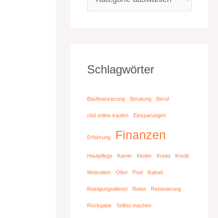
n
Schlagwörter
Baufinanzierung
Beratung
Beruf
cbd online kaufen
Einsparungen
Finanzen
Erfahrung
Hautpflege
Kamin
Kinder
Konto
Kredit
Motivation
Ofen
Pool
Rabatt
Reinigungsdienst
Reise
Renovierung
Rückgabe
Selbst machen