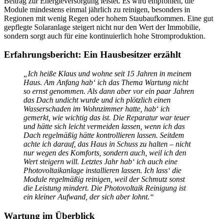
Beitrag zur Energieversorgung leistet. Es wird empfohlen, die
Module mindestens einmal jährlich zu reinigen, besonders in
Regionen mit wenig Regen oder hohem Staubaufkommen. Eine gut
gepflegte Solaranlage steigert nicht nur den Wert der Immobilie,
sondern sorgt auch für eine kontinuierlich hohe Stromproduktion.
Erfahrungsbericht: Ein Hausbesitzer erzählt
„Ich heiße Klaus und wohne seit 15 Jahren in meinem
Haus. Am Anfang hab‘ ich das Thema Wartung nicht
so ernst genommen. Als dann aber vor ein paar Jahren
das Dach undicht wurde und ich plötzlich einen
Wasserschaden im Wohnzimmer hatte, hab‘ ich
gemerkt, wie wichtig das ist. Die Reparatur war teuer
und hätte sich leicht vermeiden lassen, wenn ich das
Dach regelmäßig hätte kontrollieren lassen. Seitdem
achte ich darauf, das Haus in Schuss zu halten – nicht
nur wegen des Komforts, sondern auch, weil ich den
Wert steigern will. Letztes Jahr hab‘ ich auch eine
Photovoltaikanlage installieren lassen. Ich lass‘ die
Module regelmäßig reinigen, weil der Schmutz sonst
die Leistung mindert. Die Photovoltaik Reinigung ist
ein kleiner Aufwand, der sich aber lohnt.“
Wartung im Überblick