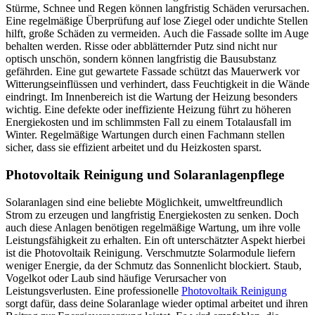
Stürme, Schnee und Regen können langfristig Schäden verursachen.
Eine regelmäßige Überprüfung auf lose Ziegel oder undichte Stellen
hilft, große Schäden zu vermeiden. Auch die Fassade sollte im Auge
behalten werden. Risse oder abblätternder Putz sind nicht nur
optisch unschön, sondern können langfristig die Bausubstanz
gefährden. Eine gut gewartete Fassade schützt das Mauerwerk vor
Witterungseinflüssen und verhindert, dass Feuchtigkeit in die Wände
eindringt. Im Innenbereich ist die Wartung der Heizung besonders
wichtig. Eine defekte oder ineffiziente Heizung führt zu höheren
Energiekosten und im schlimmsten Fall zu einem Totalausfall im
Winter. Regelmäßige Wartungen durch einen Fachmann stellen
sicher, dass sie effizient arbeitet und du Heizkosten sparst.
Photovoltaik Reinigung und Solaranlagenpflege
Solaranlagen sind eine beliebte Möglichkeit, umweltfreundlich
Strom zu erzeugen und langfristig Energiekosten zu senken. Doch
auch diese Anlagen benötigen regelmäßige Wartung, um ihre volle
Leistungsfähigkeit zu erhalten. Ein oft unterschätzter Aspekt hierbei
ist die Photovoltaik Reinigung. Verschmutzte Solarmodule liefern
weniger Energie, da der Schmutz das Sonnenlicht blockiert. Staub,
Vogelkot oder Laub sind häufige Verursacher von
Leistungsverlusten. Eine professionelle
Photovoltaik Reinigung
sorgt dafür, dass deine Solaranlage wieder optimal arbeitet und ihren