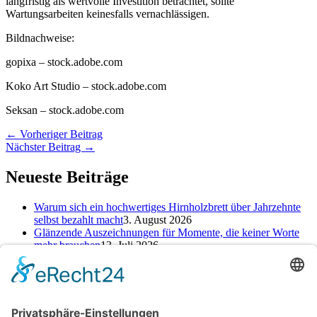
langfristig als wertvolle Investition betrachtet, sollte
Wartungsarbeiten keinesfalls vernachlässigen.
Bildnachweise:
gopixa
– stock.adobe.com
Koko Art Studio
– stock.adobe.com
Seksan
– stock.adobe.com
←
Vorheriger Beitrag
Nächster Beitrag
→
Neueste Beiträge
Warum sich ein hochwertiges Hirnholzbrett über Jahrzehnte
selbst bezahlt macht
3. August 2026
Glänzende Auszeichnungen für Momente, die keiner Worte
mehr brauchen
13. Juli 2026
Alte Zeichen loswerden: So kannst du ein neues Kapitel
starten
25. Juni 2026
Kategorien