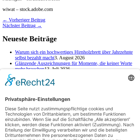
wiwat
– stock.adobe.com
←
Vorheriger Beitrag
Nächster Beitrag
→
Neueste Beiträge
Warum sich ein hochwertiges Hirnholzbrett über Jahrzehnte
selbst bezahlt macht
3. August 2026
Glänzende Auszeichnungen für Momente, die keiner Worte
mehr brauchen
13. Juli 2026
Alte Zeichen loswerden: So kannst du ein neues Kapitel
starten
25. Juni 2026
Kategorien
Kategorien
Schlagwörter
Baufinanzierung
Beratung
Beruf
cbd online kaufen
Einsparungen
Erfahrung