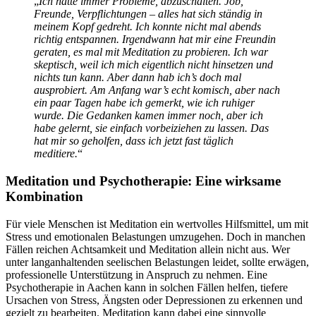
„
Ich hatte immer Probleme, abzuschalten. Job,
Freunde, Verpflichtungen – alles hat sich ständig in
meinem Kopf gedreht. Ich konnte nicht mal abends
richtig entspannen. Irgendwann hat mir eine Freundin
geraten, es mal mit Meditation zu probieren. Ich war
skeptisch, weil ich mich eigentlich nicht hinsetzen und
nichts tun kann. Aber dann hab ich’s doch mal
ausprobiert. Am Anfang war’s echt komisch, aber nach
ein paar Tagen habe ich gemerkt, wie ich ruhiger
wurde. Die Gedanken kamen immer noch, aber ich
habe gelernt, sie einfach vorbeiziehen zu lassen. Das
hat mir so geholfen, dass ich jetzt fast täglich
meditiere.
“
Meditation und Psychotherapie: Eine wirksame
Kombination
Für viele Menschen ist Meditation ein wertvolles Hilfsmittel, um mit
Stress und emotionalen Belastungen umzugehen. Doch in manchen
Fällen reichen Achtsamkeit und Meditation allein nicht aus. Wer
unter langanhaltenden seelischen Belastungen leidet, sollte erwägen,
professionelle Unterstützung in Anspruch zu nehmen. Eine
Psychotherapie in Aachen kann in solchen Fällen helfen, tiefere
Ursachen von Stress, Ängsten oder Depressionen zu erkennen und
gezielt zu bearbeiten. Meditation kann dabei eine sinnvolle