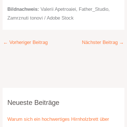
Bildnachweis:
Valerii
Apetroaiei
,
Father_Studio
,
Zamrznuti
tonovi
/ Adobe Stock
←
Vorheriger Beitrag
Nächster Beitrag
→
K
A
Neueste Beiträge
a
r
t
c
Warum sich ein hochwertiges Hirnholzbrett über
e
h