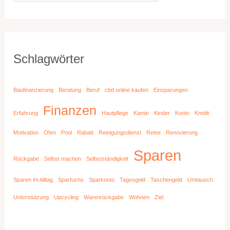
Schlagwörter
Baufinanzierung
Beratung
Beruf
cbd online kaufen
Einsparungen
Finanzen
Erfahrung
Hautpflege
Kamin
Kinder
Konto
Kredit
Motivation
Ofen
Pool
Rabatt
Reinigungsdienst
Reise
Renovierung
Sparen
Rückgabe
Selbst machen
Selbstständigkeit
Sparen im Alltag
Sparfuchs
Sparkonto
Tagesgeld
Taschengeld
Umtausch
Unterstützung
Upcycling
Warenrückgabe
Wohnen
Ziel