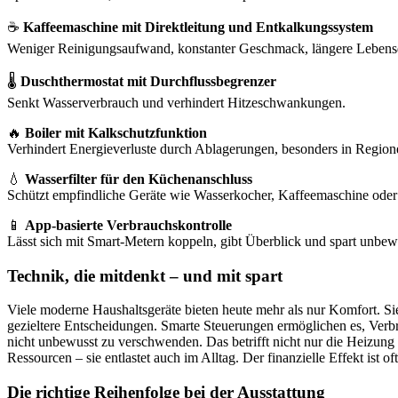
☕
Kaffeemaschine mit Direktleitung und Entkalkungssystem
Weniger Reinigungsaufwand, konstanter Geschmack, längere Lebens
🌡️
Duschthermostat mit Durchflussbegrenzer
Senkt Wasserverbrauch und verhindert Hitzeschwankungen.
🔥
Boiler mit Kalkschutzfunktion
Verhindert Energieverluste durch Ablagerungen, besonders in Region
💧
Wasserfilter für den Küchenanschluss
Schützt empfindliche Geräte wie Wasserkocher, Kaffeemaschine ode
📱
App-basierte Verbrauchskontrolle
Lässt sich mit Smart-Metern koppeln, gibt Überblick und spart unbew
Technik, die mitdenkt – und mit spart
Viele moderne Haushaltsgeräte bieten heute mehr als nur Komfort. Sie
gezieltere Entscheidungen. Smarte Steuerungen ermöglichen es, Verb
nicht unbewusst zu verschwenden. Das betrifft nicht nur die Heizun
Ressourcen – sie entlastet auch im Alltag. Der finanzielle Effekt ist of
Die richtige Reihenfolge bei der Ausstattung