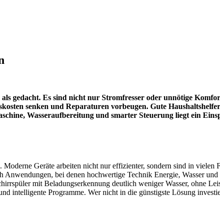
n
ehr als gedacht. Es sind nicht nur Stromfresser oder unnötige Komf
ebskosten senken und Reparaturen vorbeugen. Gute Haushaltshelfer 
schine, Wasseraufbereitung und smarter Steuerung liegt ein Einspa
. Moderne Geräte arbeiten nicht nur effizienter, sondern sind in vielen 
ch Anwendungen, bei denen hochwertige Technik Energie, Wasser und Re
eschirrspüler mit Beladungserkennung deutlich weniger Wasser, ohne 
intelligente Programme. Wer nicht in die günstigste Lösung investiert, 