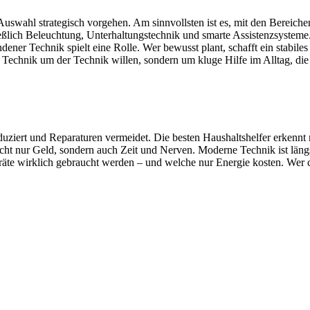
r Auswahl strategisch vorgehen. Am sinnvollsten ist es, mit den Bereich
h Beleuchtung, Unterhaltungstechnik und smarte Assistenzsysteme. Wi
ener Technik spielt eine Rolle. Wer bewusst plant, schafft ein stabiles
Technik um der Technik willen, sondern um kluge Hilfe im Alltag, die 
reduziert und Reparaturen vermeidet. Die besten Haushaltshelfer erkennt
t nicht nur Geld, sondern auch Zeit und Nerven. Moderne Technik ist län
te wirklich gebraucht werden – und welche nur Energie kosten. Wer cle