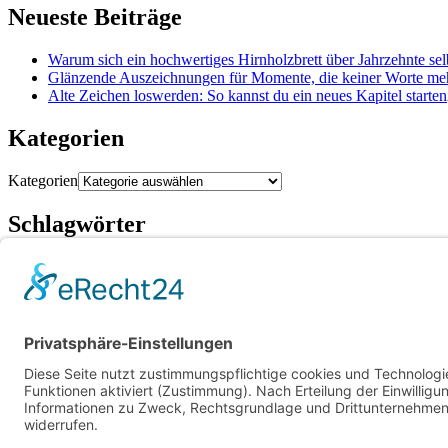
Neueste Beiträge
Warum sich ein hochwertiges Hirnholzbrett über Jahrzehnte sel
Glänzende Auszeichnungen für Momente, die keiner Worte me
Alte Zeichen loswerden: So kannst du ein neues Kapitel starten
Kategorien
Kategorien
Schlagwörter
Finanz
Baufinanzierung
Beratung
Beruf
cbd online kaufen
Einsparungen
Erfahrung
Alltag
Sparfuchs
Sparkonto
Tagesgeld
Taschengeld
Umtausch
Unterstützung
Upcycling
Ware
Archiv
Archiv