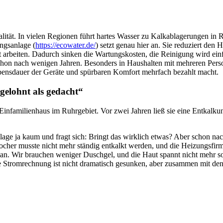
alität. In vielen Regionen führt hartes Wasser zu Kalkablagerungen in 
ngsanlage (
https://ecowater.de/
) setzt genau hier an. Sie reduziert den
 arbeiten. Dadurch sinken die Wartungskosten, die Reinigung wird ein
 schon nach wenigen Jahren. Besonders in Haushalten mit mehreren Perso
ebensdauer der Geräte und spürbaren Komfort mehrfach bezahlt macht.
 gelohnt als gedacht“
Einfamilienhaus im Ruhrgebiet. Vor zwei Jahren ließ sie eine Entkal
nlage ja kaum und fragt sich: Bringt das wirklich etwas? Aber schon 
ocher musste nicht mehr ständig entkalkt werden, und die Heizungsfirm
 an. Wir brauchen weniger Duschgel, und die Haut spannt nicht mehr s
e Stromrechnung ist nicht dramatisch gesunken, aber zusammen mit den 