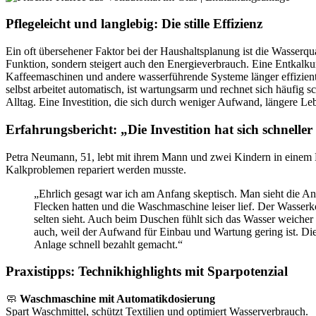
Pflegeleicht und langlebig: Die stille Effizienz
Ein oft übersehener Faktor bei der Haushaltsplanung ist die Wasserqu
Funktion, sondern steigert auch den Energieverbrauch. Eine Entkalku
Kaffeemaschinen und andere wasserführende Systeme länger effizient
selbst arbeitet automatisch, ist wartungsarm und rechnet sich häufig
Alltag. Eine Investition, die sich durch weniger Aufwand, längere L
Erfahrungsbericht: „Die Investition hat sich schneller
Petra Neumann, 51, lebt mit ihrem Mann und zwei Kindern in einem 
Kalkproblemen repariert werden musste.
„Ehrlich gesagt war ich am Anfang skeptisch. Man sieht die A
Flecken hatten und die Waschmaschine leiser lief. Der Wasserk
selten sieht. Auch beim Duschen fühlt sich das Wasser weicher
auch, weil der Aufwand für Einbau und Wartung gering ist. Di
Anlage schnell bezahlt gemacht.“
Praxistipps: Technikhighlights mit Sparpotenzial
🧼
Waschmaschine mit Automatikdosierung
Spart Waschmittel, schützt Textilien und optimiert Wasserverbrauch.