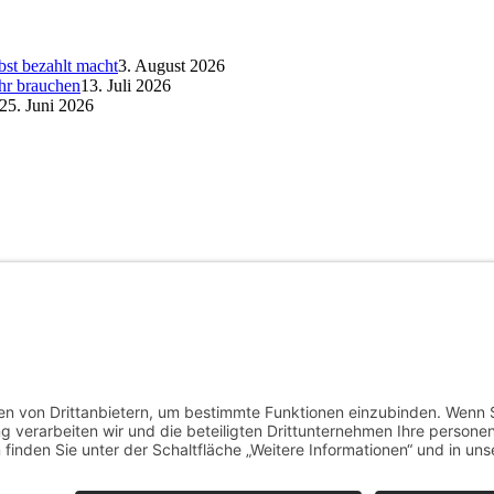
bst bezahlt macht
3. August 2026
hr brauchen
13. Juli 2026
25. Juni 2026
en
Hautpflege
Kamin
Kinder
Konto
Kredit
Motivation
Ofen
Pool
Rabatt
Reinigungsdienst
Re
nrückgabe
Wohnen
Ziel