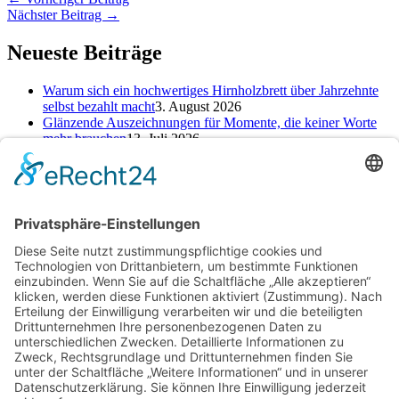
Nächster Beitrag
→
Neueste Beiträge
Warum sich ein hochwertiges Hirnholzbrett über Jahrzehnte
selbst bezahlt macht
3. August 2026
Glänzende Auszeichnungen für Momente, die keiner Worte
mehr brauchen
13. Juli 2026
Alte Zeichen loswerden: So kannst du ein neues Kapitel
starten
25. Juni 2026
Kategorien
Kategorien
Schlagwörter
Baufinanzierung
Beratung
Beruf
cbd online kaufen
Einsparungen
Erfahrung
Finanzen
Hautpflege
Kamin
Kinder
Konto
Kredit
Motivation
Ofen
Pool
Rabatt
Reinigungsdienst
Reise
Renovierung
Rückgabe
Selbst machen
Selbstständigkeit
Sparen
Sparen im Alltag
Sparfuchs
Sparkonto
Tagesgeld
Taschengeld
Umtausch