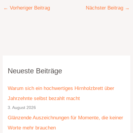
←
Vorheriger Beitrag
Nächster Beitrag
→
K
A
Neueste Beiträge
a
r
t
c
Warum sich ein hochwertiges Hirnholzbrett über
e
h
Jahrzehnte selbst bezahlt macht
g
i
3. August 2026
o
v
Glänzende Auszeichnungen für Momente, die keiner
r
Worte mehr brauchen
i