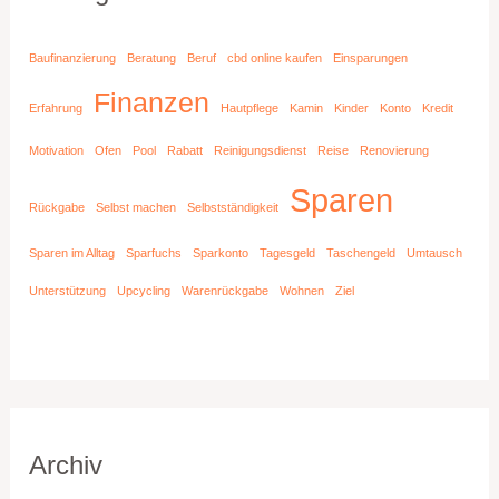
Baufinanzierung
Beratung
Beruf
cbd online kaufen
Einsparungen
Finanzen
Erfahrung
Hautpflege
Kamin
Kinder
Konto
Kredit
Motivation
Ofen
Pool
Rabatt
Reinigungsdienst
Reise
Renovierung
Sparen
Rückgabe
Selbst machen
Selbstständigkeit
Sparen im Alltag
Sparfuchs
Sparkonto
Tagesgeld
Taschengeld
Umtausch
Unterstützung
Upcycling
Warenrückgabe
Wohnen
Ziel
Archiv