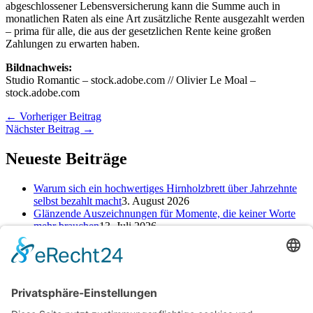
abgeschlossener Lebensversicherung kann die Summe auch in
monatlichen Raten als eine Art zusätzliche Rente ausgezahlt werden
– prima für alle, die aus der gesetzlichen Rente keine großen
Zahlungen zu erwarten haben.
Bildnachweis:
Studio Romantic – stock.adobe.com // Olivier Le Moal –
stock.adobe.com
←
Vorheriger Beitrag
Nächster Beitrag
→
Neueste Beiträge
Warum sich ein hochwertiges Hirnholzbrett über Jahrzehnte
selbst bezahlt macht
3. August 2026
Glänzende Auszeichnungen für Momente, die keiner Worte
mehr brauchen
13. Juli 2026
Alte Zeichen loswerden: So kannst du ein neues Kapitel
starten
25. Juni 2026
Kategorien
Kategorien