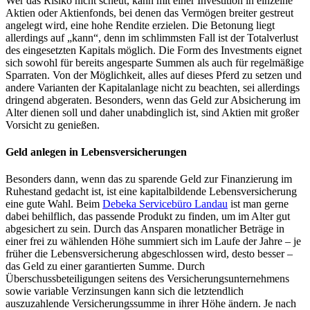
Wer das Risiko nicht scheut, kann mit einer Investition in einzelne
Aktien oder Aktienfonds, bei denen das Vermögen breiter gestreut
angelegt wird, eine hohe Rendite erzielen. Die Betonung liegt
allerdings auf „kann“, denn im schlimmsten Fall ist der Totalverlust
des eingesetzten Kapitals möglich. Die Form des Investments eignet
sich sowohl für bereits angesparte Summen als auch für regelmäßige
Sparraten. Von der Möglichkeit, alles auf dieses Pferd zu setzen und
andere Varianten der Kapitalanlage nicht zu beachten, sei allerdings
dringend abgeraten. Besonders, wenn das Geld zur Absicherung im
Alter dienen soll und daher unabdinglich ist, sind Aktien mit großer
Vorsicht zu genießen.
Geld anlegen in Lebensversicherungen
Besonders dann, wenn das zu sparende Geld zur Finanzierung im
Ruhestand gedacht ist, ist eine kapitalbildende Lebensversicherung
eine gute Wahl. Beim
Debeka Servicebüro Landau
ist man gerne
dabei behilflich, das passende Produkt zu finden, um im Alter gut
abgesichert zu sein. Durch das Ansparen monatlicher Beträge in
einer frei zu wählenden Höhe summiert sich im Laufe der Jahre – je
früher die Lebensversicherung abgeschlossen wird, desto besser –
das Geld zu einer garantierten Summe. Durch
Überschussbeteiligungen seitens des Versicherungsunternehmens
sowie variable Verzinsungen kann sich die letztendlich
auszuzahlende Versicherungssumme in ihrer Höhe ändern. Je nach