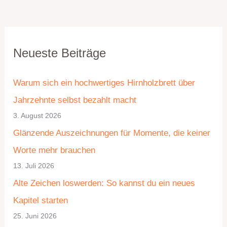
K
A
Neueste Beiträge
a
r
t
c
Warum sich ein hochwertiges Hirnholzbrett über
e
h
Jahrzehnte selbst bezahlt macht
g
i
3. August 2026
o
v
Glänzende Auszeichnungen für Momente, die keiner
r
Worte mehr brauchen
i
13. Juli 2026
e
Alte Zeichen loswerden: So kannst du ein neues
n
Kapitel starten
25. Juni 2026