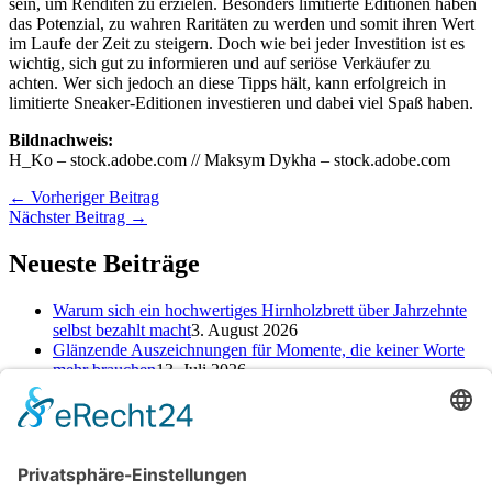
sein, um Renditen zu erzielen. Besonders limitierte Editionen haben
das Potenzial, zu wahren Raritäten zu werden und somit ihren Wert
im Laufe der Zeit zu steigern. Doch wie bei jeder Investition ist es
wichtig, sich gut zu informieren und auf seriöse Verkäufer zu
achten. Wer sich jedoch an diese Tipps hält, kann erfolgreich in
limitierte Sneaker-Editionen investieren und dabei viel Spaß haben.
Bildnachweis:
H_Ko – stock.adobe.com // Maksym Dykha – stock.adobe.com
←
Vorheriger Beitrag
Nächster Beitrag
→
Neueste Beiträge
Warum sich ein hochwertiges Hirnholzbrett über Jahrzehnte
selbst bezahlt macht
3. August 2026
Glänzende Auszeichnungen für Momente, die keiner Worte
mehr brauchen
13. Juli 2026
Alte Zeichen loswerden: So kannst du ein neues Kapitel
starten
25. Juni 2026
Kategorien