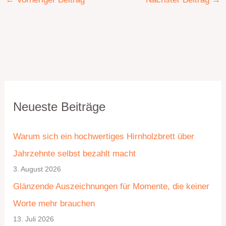
K
A
Neueste Beiträge
a
r
t
c
Warum sich ein hochwertiges Hirnholzbrett über
e
h
Jahrzehnte selbst bezahlt macht
g
i
3. August 2026
o
v
Glänzende Auszeichnungen für Momente, die keiner
r
Worte mehr brauchen
i
13. Juli 2026
e