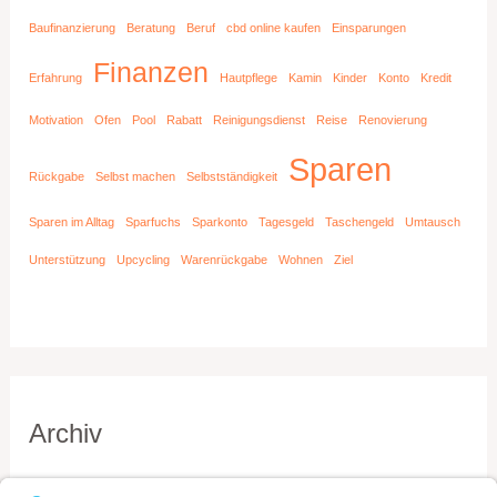
Baufinanzierung
Beratung
Beruf
cbd online kaufen
Einsparungen
Finanzen
Erfahrung
Hautpflege
Kamin
Kinder
Konto
Kredit
Motivation
Ofen
Pool
Rabatt
Reinigungsdienst
Reise
Renovierung
Sparen
Rückgabe
Selbst machen
Selbstständigkeit
Sparen im Alltag
Sparfuchs
Sparkonto
Tagesgeld
Taschengeld
Umtausch
Unterstützung
Upcycling
Warenrückgabe
Wohnen
Ziel
Archiv