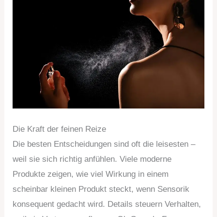
Die Kraft der feinen Reize
Die besten Entscheidungen sind oft die leisesten –
weil sie sich richtig anfühlen. Viele moderne
Produkte zeigen, wie viel Wirkung in einem
scheinbar kleinen Produkt steckt, wenn Sensorik
konsequent gedacht wird. Details steuern Verhalten,