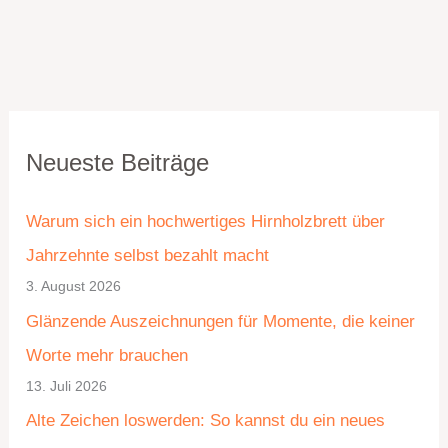
K
A
Neueste Beiträge
a
r
t
c
Warum sich ein hochwertiges Hirnholzbrett über
e
h
Jahrzehnte selbst bezahlt macht
g
i
3. August 2026
o
v
Glänzende Auszeichnungen für Momente, die keiner
r
Worte mehr brauchen
i
13. Juli 2026
e
Alte Zeichen loswerden: So kannst du ein neues
n