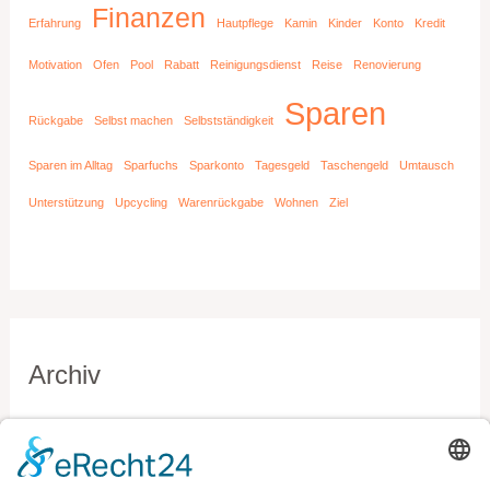
Finanzen
Erfahrung
Hautpflege
Kamin
Kinder
Konto
Kredit
Motivation
Ofen
Pool
Rabatt
Reinigungsdienst
Reise
Renovierung
Sparen
Rückgabe
Selbst machen
Selbstständigkeit
Sparen im Alltag
Sparfuchs
Sparkonto
Tagesgeld
Taschengeld
Umtausch
Unterstützung
Upcycling
Warenrückgabe
Wohnen
Ziel
Archiv