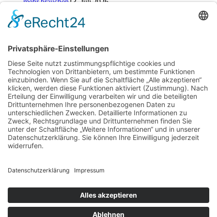
mehr brauchen
13. Juli 2026
Alte Zeichen loswerden: So kannst du ein neues Kapitel
starten
25. Juni 2026
Kategorien
Kategorien
Schlagwörter
Baufinanzierung
Beratung
Beruf
cbd online kaufen
Einsparungen
Erfahrung
Finanzen
Hautpflege
Kamin
Kinder
Konto
Kredit
Motivation
Ofen
Pool
Rabatt
Reinigungsdienst
Reise
Renovierung
Rückgabe
Selbst machen
Selbstständigkeit
Sparen
Sparen im Alltag
Sparfuchs
Sparkonto
Tagesgeld
Taschengeld
Umtausch
Unterstützung
Upcycling
Warenrückgabe
Wohnen
Ziel
Archiv
Archiv