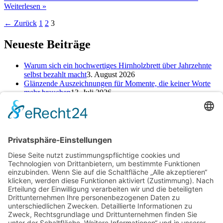
Weiterlesen »
←
Zurück
1
2
3
Neueste Beiträge
Warum sich ein hochwertiges Hirnholzbrett über Jahrzehnte
selbst bezahlt macht
3. August 2026
Glänzende Auszeichnungen für Momente, die keiner Worte
mehr brauchen
13. Juli 2026
Alte Zeichen loswerden: So kannst du ein neues Kapitel
starten
25. Juni 2026
Kategorien
Kategorien
Schlagwörter
Baufinanzierung
Beratung
Beruf
cbd online kaufen
Einsparungen
Erfahrung
Finanzen
Hautpflege
Kamin
Kinder
Konto
Kredit
Motivation
Ofen
Pool
Rabatt
Reinigungsdienst
Reise
Renovierung
Rückgabe
Selbst machen
Selbstständigkeit